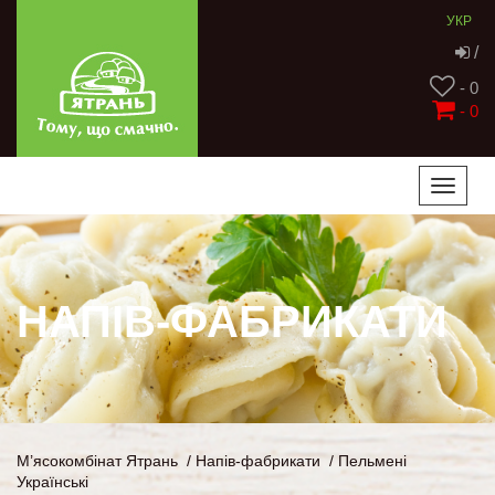
УКР
/
- 0
-
0
Toggle
naviga
НАПІВ-ФАБРИКАТИ
М’ясокомбінат Ятрань
/
Напів-фабрикати
/
Пельмені
Українські