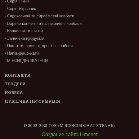
- Серія Пікнік
- Серія Ятранчик
- Сирокопчені та сиров'ялені ковбаси
- Варено-копчені та напівкопчені ковбаси
- Копчення та шинки
- Запечена продукція
- Паштети, заливні, кров'яні ковбаси
- Напів-фабрикати
- М’ЯСНІ ДЕЛІКАТЕСИ
КОНТАКТИ
ТЕНДЕРИ
HORECA
ПУБЛІЧНА ІНФОРМАЦІЯ
© 2008-2021 ТОВ «М'ЯСОКОМБІНАТ ЯТРАНЬ»
Создание сайта Limenet