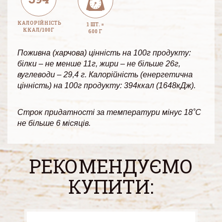
КАЛОРІЙНІСТЬ
1 ШТ. =
ККАЛ/100Г
600 Г
Поживна (харчова) цінність на 100г продукту:
білки – не менше 11г, жири – не більше 26г,
вуглеводи – 29,4 г. Калорійність (енергетична
цінність) на 100г продукту: 394ккал (1648кДж).
Строк придатності за температури мінус 18˚С
не більше 6 місяців.
РЕКОМЕНДУЄМО
КУПИТИ: