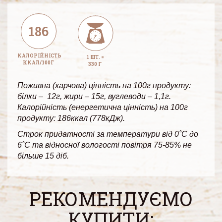
186
КАЛОРІЙНІСТЬ
1 ШТ. =
ККАЛ/100Г
330 Г
Поживна (харчова) цінність на 100г продукту:
білки – 12г, жири – 15г, вуглеводи – 1,1г.
Калорійність (енергетична цінність) на 100г
продукту: 186ккал (778кДж).
Строк придатності за температури від 0˚С до
6˚С та відносної вологості повітря 75-85% не
більше 15 діб.
РЕКОМЕНДУЄМО
КУПИТИ: