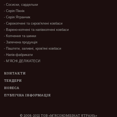
- Сосиски, сардельки
- Серія Пікнік
- Серія Ятранчик
- Сирокопчені та сиров'ялені ковбаси
- Варено-копчені та напівкопчені ковбаси
- Копчення та шинки
- Запечена продукція
- Паштети, заливні, кров'яні ковбаси
- Напів-фабрикати
- М’ЯСНІ ДЕЛІКАТЕСИ
КОНТАКТИ
ТЕНДЕРИ
HORECA
ПУБЛІЧНА ІНФОРМАЦІЯ
© 2008-2021 ТОВ «М'ЯСОКОМБІНАТ ЯТРАНЬ»