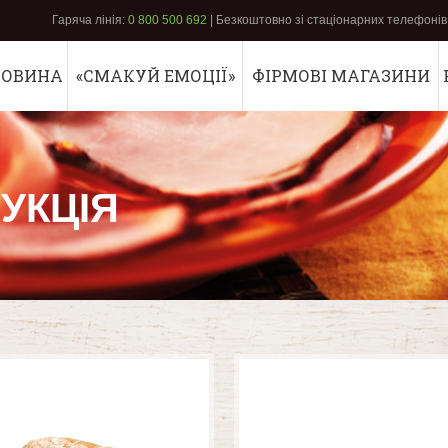
Гаряча лінія:
0 800 500 692
| Безкоштовно зі стаціонарних телефонів 
РОВИНА
«СМАКУЙ ЕМОЦІЇ»
ФІРМОВІ МАГАЗИНИ
УКЦІЯ