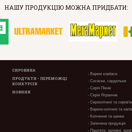
НАШУ ПРОДУКЦІЮ МОЖНА ПРИДБАТИ:
СИРОВИНА
- Варені ковбаси
ПРОДУКТИ - ПЕРЕМОЖЦІ
- Сосиски, сардельки
КОНКУРСІВ
- Серія Пікнік
НОВИНИ
- Серія Ятранчик
- Сирокопчені та сиров'я
- Варено-копчені та напі
- Копчення та шинки
- Запечена продукція
- Паштети, заливні, кров