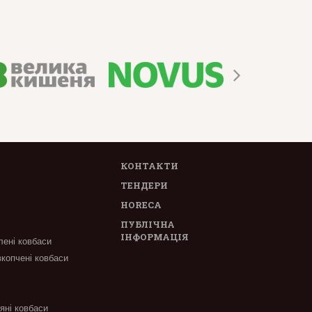
КОНТАКТИ
ТЕНДЕРИ
HORECA
ПУБЛІЧНА
ІНФОРМАЦІЯ
лені ковбаси
вкопчені ковбаси
'яні ковбаси