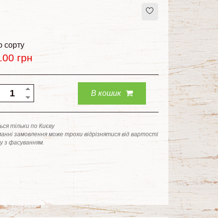
о сорту
.00
грн
В кошик
ся тільки по Києву
анні замовлення може трохи відрізнятися від вартості
ку з фасуванням.