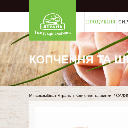
ПРОДУКЦІЯ
СИ
КОПЧЕННЯ ТА Ш
М’ясокомбінат Ятрань
/
Копчення та шинки
/
САЛЯ