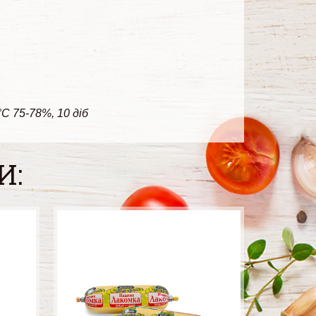
°С 75-78%, 10 діб
И: