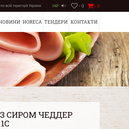
- 0
-
0
по всій території України
/
УКР
НОВИНИ
HORECA
ТЕНДЕРИ
КОНТАКТИ
 З СИРОМ ЧЕДДЕР
1С