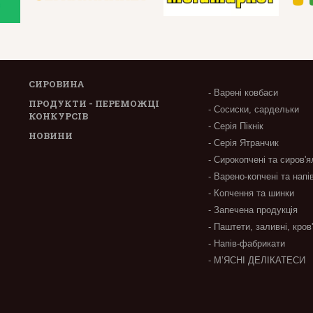
СИРОВИНА
- Варені ковбаси
ПРОДУКТИ - ПЕРЕМОЖЦІ
- Сосиски, сардельки
КОНКУРСІВ
- Серія Пікнік
НОВИНИ
- Серія Ятранчик
- Сирокопчені та сиров'я
- Варено-копчені та напі
- Копчення та шинки
- Запечена продукція
- Паштети, заливні, кров
- Напів-фабрикати
- М’ЯСНІ ДЕЛІКАТЕСИ