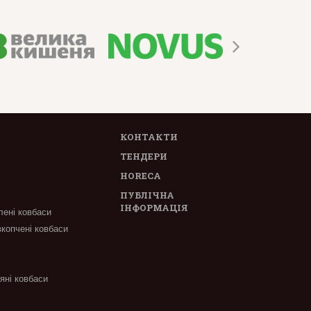
КОНТАКТИ
ТЕНДЕРИ
HORECA
ПУБЛІЧНА
ІНФОРМАЦІЯ
лені ковбаси
вкопчені ковбаси
'яні ковбаси