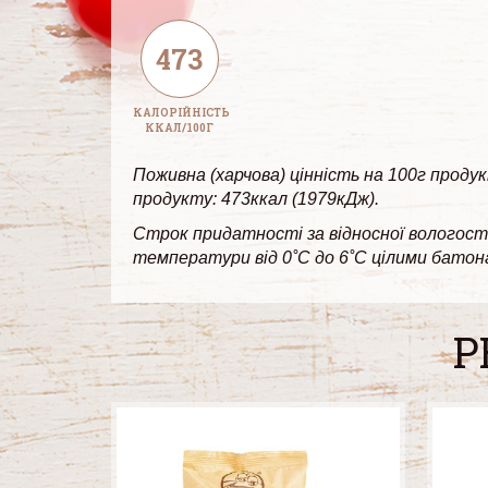
473
КАЛОРІЙНІСТЬ
ККАЛ/100Г
Поживна (харчова) цінність на 100г продук
продукту: 473ккал (1979кДж).
Строк придатності за відносної вологості 
температури від 0˚С до 6˚С цілими батона
Р