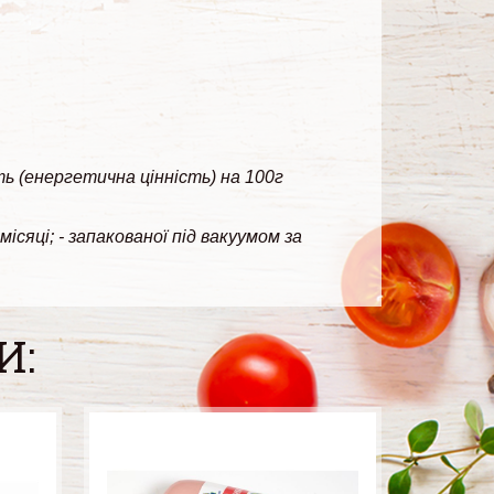
ть (енергетична цінність) на 100г
сяці; - запакованої під вакуумом за
И: