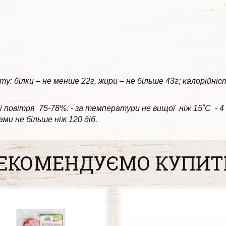
ту: білки – не менше 22г, жири – не більше 43г; калорійніс
повітря 75-78%: - за температури не вищої ніж 15˚С - 4 мі
ми не більше ніж 120 діб.
ЕКОМЕНДУЄМО КУПИТ