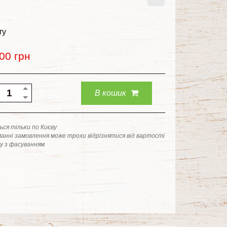
ту
.00
грн
В кошик
ся тільки по Києву
анні замовлення може трохи відрізнятися від вартості
ку з фасуванням.