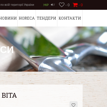
- 0
-
0
по всій території України
/
УКР
НОВИНИ
HORECA
ТЕНДЕРИ
КОНТАКТИ
АСИ
 ВІТА