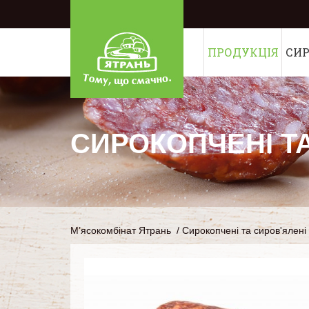
ПРОДУКЦІЯ
СИ
СИРОКОПЧЕНІ Т
М’ясокомбінат Ятрань
/
Сирокопчені та сиров'ялені