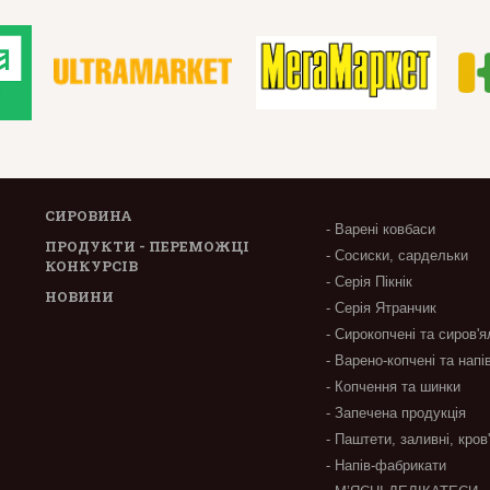
СИРОВИНА
- Варені ковбаси
ПРОДУКТИ - ПЕРЕМОЖЦІ
- Сосиски, сардельки
КОНКУРСІВ
- Серія Пікнік
НОВИНИ
- Серія Ятранчик
- Сирокопчені та сиров'я
- Варено-копчені та напі
- Копчення та шинки
- Запечена продукція
- Паштети, заливні, кров
- Напів-фабрикати