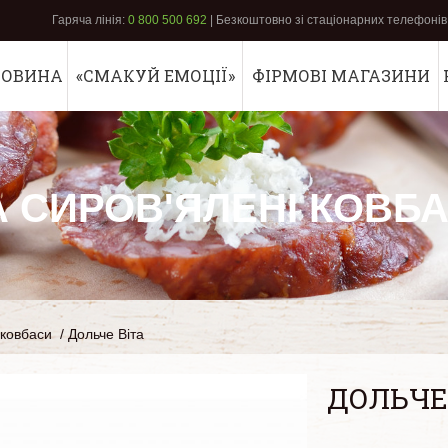
Гаряча лінія:
0 800 500 692
| Безкоштовно зі стаціонарних телефонів 
РОВИНА
«СМАКУЙ ЕМОЦІЇ»
ФІРМОВІ МАГАЗИНИ
А СИРОВ'ЯЛЕНІ КОВБ
 ковбаси
/
Дольче Віта
ДОЛЬЧЕ