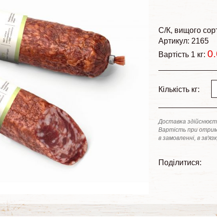
С/К
вищого сор
Артикул: 2165
0
Вартість 1 кг:
Кількість кг:
Доставка здійснюєть
Вартість при отрим
в замовленні, в зв'яз
Поділитися: