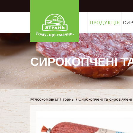
ПРОДУКЦІЯ
СИ
СИРОКОПЧЕНІ Т
М’ясокомбінат Ятрань
/
Сирокопчені та сиров'ялені