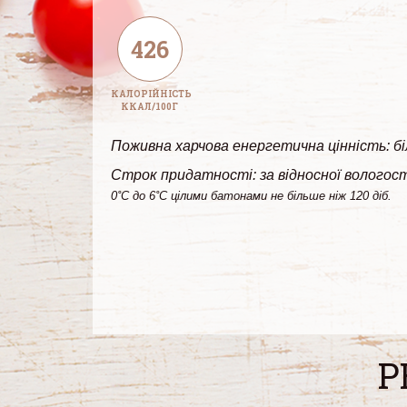
426
КАЛОРІЙНІСТЬ
ККАЛ/100Г
Поживна харчова енергетична цінність: білк
Строк придатності: за відносної вологост
0˚С до 6˚С цілими батонами не більше ніж 120 діб.
Р