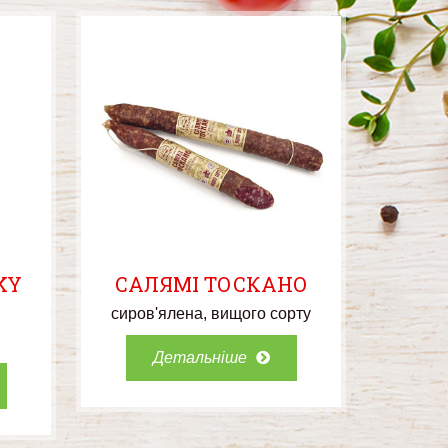
KY
САЛЯМІ ТОСКАНО
сиров'ялена
вищого сорту
Детальніше