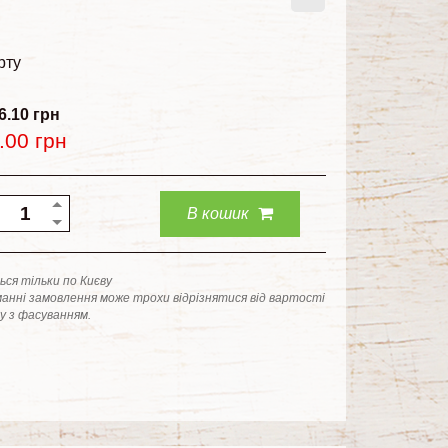
рту
6.10
грн
.00
грн
В кошик
ся тільки по Києву
анні замовлення може трохи відрізнятися від вартості
ку з фасуванням.