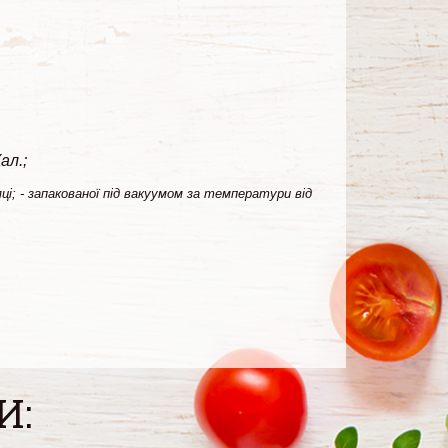
ал.;
сяці; - запакованої під вакуумом за температури від
И: