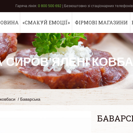
Гаряча лінія:
0 800 500 692
| Безкоштовно зі стаціонарних телефонів 
РОВИНА
«СМАКУЙ ЕМОЦІЇ»
ФІРМОВІ МАГАЗИНИ
А СИРОВ'ЯЛЕНІ КОВБ
 ковбаси
/
Баварська
БАВАРС