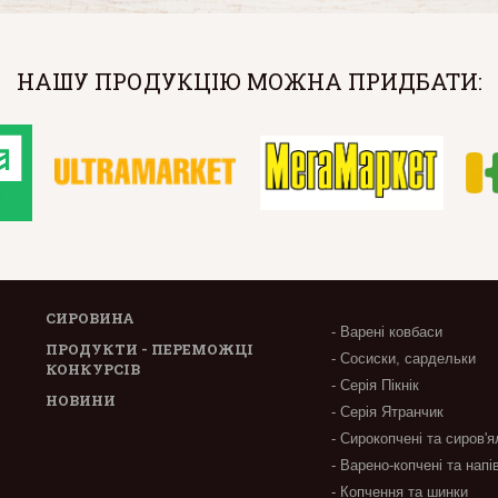
НАШУ ПРОДУКЦІЮ МОЖНА ПРИДБАТИ:
СИРОВИНА
- Варені ковбаси
ПРОДУКТИ - ПЕРЕМОЖЦІ
- Сосиски, сардельки
КОНКУРСІВ
- Серія Пікнік
НОВИНИ
- Серія Ятранчик
- Сирокопчені та сиров'я
- Варено-копчені та напі
- Копчення та шинки