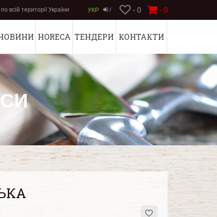
- 0
-
0
по всій території України
/
УКР
НОВИНИ
HORECA
ТЕНДЕРИ
КОНТАКТИ
АСИ
ЬКА