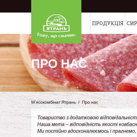
ПРОДУКЦІЯ
СИ
ПРО НАС
М’ясокомбінат Ятрань
/
Про нас
Товариство з додатковою відповідальністю
Наша мета – відповідність якості ковбас
Ми постійно вдосконалюємось і прагнемо, 