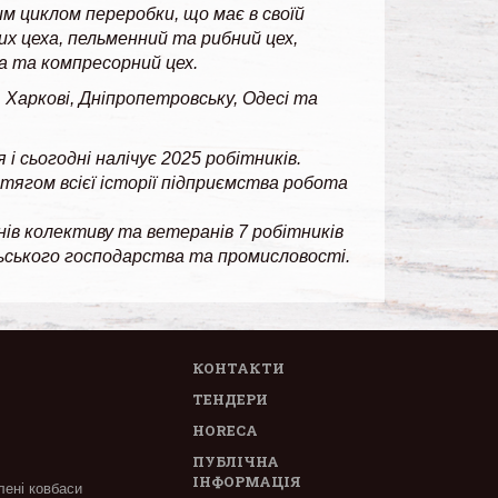
м циклом переробки, що має в своїй
их цеха, пельменний та рибний цех,
а та компресорний цех.
, Харкові, Дніпропетровську, Одесі та
і сьогодні налічує 2025 робітників.
отягом всієї історії підприємства робота
нів колективу та ветеранів 7 робітників
льського господарства та промисловості.
КОНТАКТИ
ТЕНДЕРИ
HORECA
ПУБЛІЧНА
ІНФОРМАЦІЯ
лені ковбаси