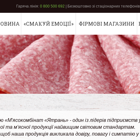
Гаряча лінія:
0 800 500 692
| Безкоштовно зі стаціонарних телефонів 
РОВИНА
«СМАКУЙ ЕМОЦІЇ»
ФІРМОВІ МАГАЗИНИ
 «М'ясокомбінат «Ятрань» - один із лідерів підприємств у
ної та м'ясної продукції найвищим світовим стандартам.
щоб наша продукція викликала довіру, повагу і симпатію у