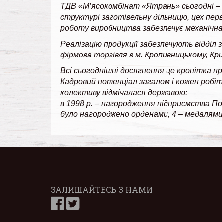
ТДВ «М’ясокомбінат «Ятрань» сьогодні – ц
структурі заготівельну дільницю, цех пер
роботу виробництва забезпечує механічна
Реалізацію продукції забезпечують відділ з
фірмова торгівля в м. Кропивницькому, Кри
Всі сьогоднішні досягнення це кропітка пр
Кадровий потенціал загалом і кожен робітн
колективу відмічалася державою:
в 1998 р. – нагородження підприємства По
було нагороджено орденами, 4 – медалями
ЗАЛИШАЙТЕСЬ З НАМИ