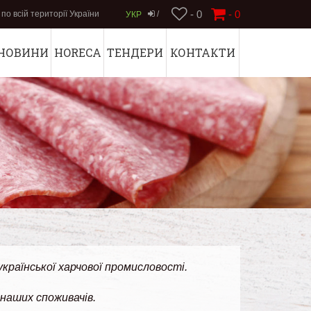
- 0
-
0
по всій території України
/
УКР
НОВИНИ
HORECA
ТЕНДЕРИ
КОНТАКТИ
країнської харчової промисловості.
 наших споживачів.