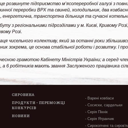
е розвинуте підприємство м’ясопереробної галузі з повни
винної переробки ВРХ та свиней, холодильник, два ковбасн
, енергетична, транспортна дільниця та сучасні котельн
буту з регіональними підрозділами у м. Києві, Кривому Розі
вому Розі.
аця чисельного колективу, який за останні роки збільшився 
ик зокрема, це основа стабільної роботи і розвитку. І пр
чесною грамотою Кабінету Міністрів України; а серед чле
, а 6 робітників мають звання Заслуженого працівника сі
СИРОВИНА
- Варені ковбаси
ПРОДУКТИ - ПЕРЕМОЖЦІ
- Сосиски, сардельки
КОНКУРСІВ
- Серія Пікнік
НОВИНИ
- Серія Ятранчик
- Сирокопчені та сиров'я