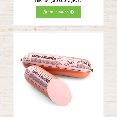
Н/К
вищого сорту
ДСТУ
Детальніше