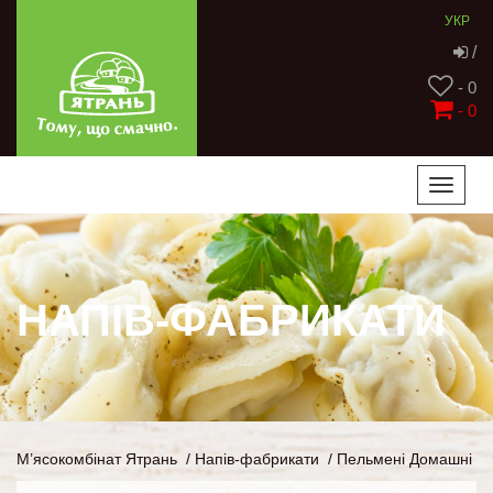
УКР
/
- 0
-
0
Toggle
naviga
НАПІВ-ФАБРИКАТИ
М’ясокомбінат Ятрань
/
Напів-фабрикати
/
Пельмені Домашні