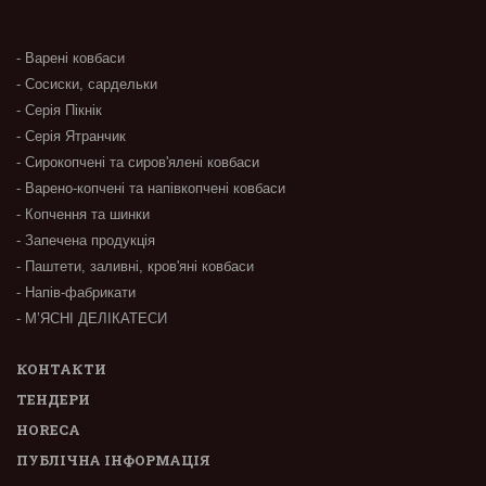
- Варені ковбаси
- Сосиски, сардельки
- Серія Пікнік
- Серія Ятранчик
- Сирокопчені та сиров'ялені ковбаси
- Варено-копчені та напівкопчені ковбаси
- Копчення та шинки
- Запечена продукція
- Паштети, заливні, кров'яні ковбаси
- Напів-фабрикати
- М’ЯСНІ ДЕЛІКАТЕСИ
КОНТАКТИ
ТЕНДЕРИ
HORECA
ПУБЛІЧНА ІНФОРМАЦІЯ