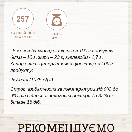
257
КАЛОРІЙНІСТЬ
1 ШТ. =
ККАЛ/100Г
425 Г
Поживна (харчова) цінність на 100 г продукту:
білки – 10 г, жири – 23 г, вуглеводи - 2,7 г.
Калорійність (енергетична цінність) на 100 г
продукту:
257ккал (1075 кДж).
Строк придатності за температури від 0ºС до
6ºС та відносної вологості повітря 75-85% не
більше 15 діб.
РЕКОМЕНДУЄМО