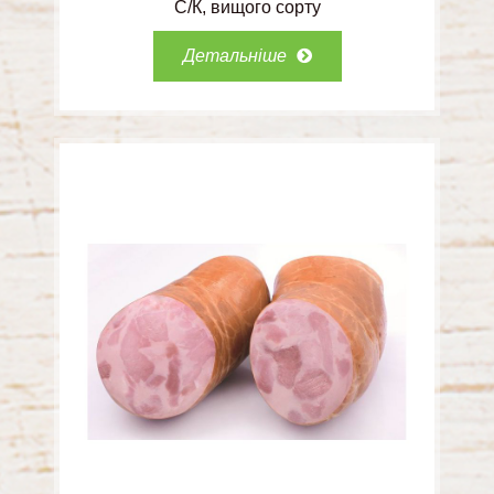
С/К
вищого сорту
Детальніше