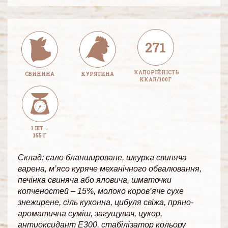
271
КАЛОРІЙНІСТЬ
СВИНИНА
КУРЯТИНА
ККАЛ/100Г
1 ШТ. =
155 Г
Склад: сало бланшироване, шкурка свиняча
варена, м’ясо куряче механічного обвалювання,
печінка свиняча або яловича, шматочки
копченостей – 15%, молоко коров’яче сухе
знежирене, сіль кухонна, цибуля свіжа, пряно-
ароматична суміш, загущувач, цукор,
антиоксидант Е300, стабілізатор кольору