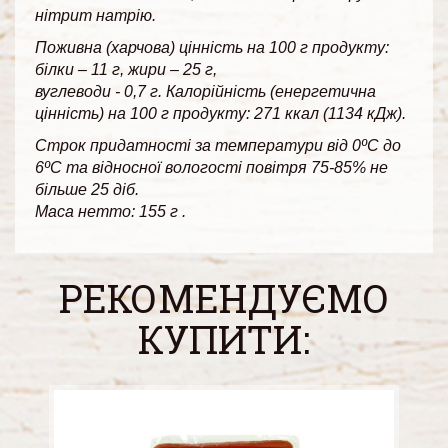
нітрит натрію.
Поживна (харчова) цінність на 100 г продукту:
білки – 11 г, жири – 25 г,
вуглеводи - 0,7 г. Калорійність (енергетична
цінність) на 100 г продукту: 271 ккал (1134 кДж).
Строк придатності за температури від 0ºС до
6ºС та відносної вологості повітря 75-85% не
більше 25 діб.
Маса нетто: 155 г .
РЕКОМЕНДУЄМО
КУПИТИ: