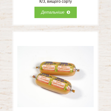
К/З
вищого сорту
Детальніше