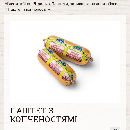
М’ясокомбінат Ятрань
/
Паштети, заливні, кров'яні ковбаси
/
Паштет з копченостямі
ПАШТЕТ З
КОПЧЕНОСТЯМІ